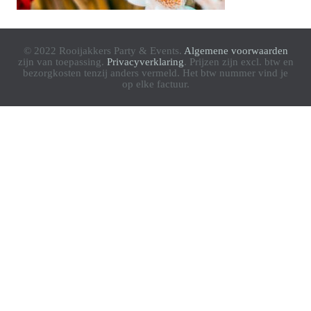
© 2022 Rooijakkers Party & Events.
Algemene voorwaarden
zijn van toepassing.
Privacyverklaring
. Prijzen zijn excl. btw en
bezorgkosten tenzij anders vermeld. Het btw nummer vind je
op elke factuur.