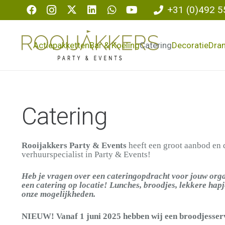
+31 (0)492 5
Actiepakketten
Bar & Koeling
Catering
Decoratie
Dra
Catering
Rooijakkers Party & Events
heeft een groot aanbod en d
verhuurspecialist in Party & Events!
Heb je vragen over een cateringopdracht voor jouw organ
een catering op locatie! Lunches, broodjes, lekkere hapj
onze mogelijkheden.
NIEUW! Vanaf 1 juni 2025 hebben wij een broodjesservi