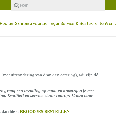
Podium
Sanitaire voorzieningen
Servies & Bestek
Tenten
Verl
(met uitzondering van drank en catering), wij zijn dé
en graag een invulling op maat en ontzorgen je met
ing. Kwaliteit en service staan voorop! Vraag naar
k dan hier:
BROODJES BESTELLEN