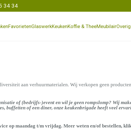
5 34 34
nken
Favorieten
Glaswerk
Keuken
Koffie & Thee
Meubilair
Overig
iversiteit aan verhuurmaterialen. Wij verkopen geen producten 
isatie of (bedrijfs-)event en wil je geen rompslomp? Wij mak
es, buffetten of een diner, onze keukenbrigade heeft veel ervar
ce op maandag t/m vrijdag. Meer weten en/of bestellen, kli