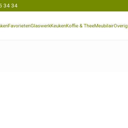
5 34 34
nken
Favorieten
Glaswerk
Keuken
Koffie & Thee
Meubilair
Overig