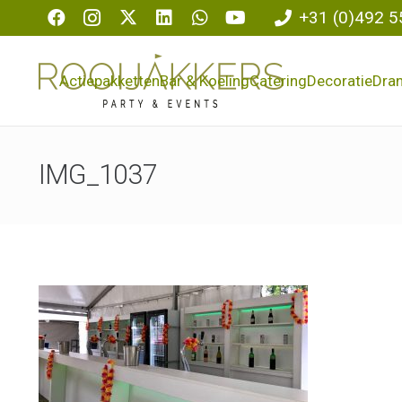
+31 (0)492 5
Actiepakketten
Bar & Koeling
Catering
Decoratie
Dra
IMG_1037