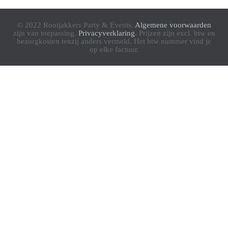
© 2022 Rooijakkers Party & Events.
Algemene voorwaarden
zijn van toepassing.
Privacyverklaring
. Prijzen zijn excl. btw en
bezorgkosten tenzij anders vermeld. Het btw nummer vind je
op elke factuur.