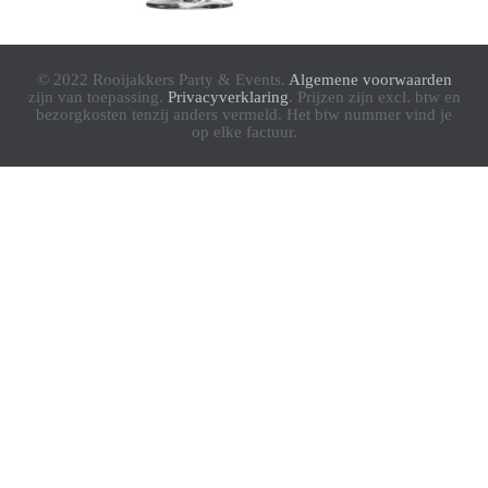
© 2022 Rooijakkers Party & Events.
Algemene voorwaarden
zijn van toepassing.
Privacyverklaring
. Prijzen zijn excl. btw en
bezorgkosten tenzij anders vermeld. Het btw nummer vind je
op elke factuur.