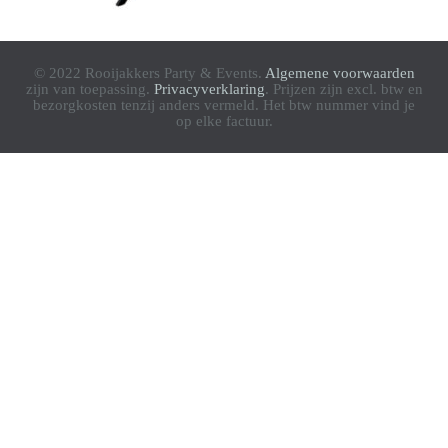
© 2022 Rooijakkers Party & Events.
Algemene voorwaarden
zijn van toepassing.
Privacyverklaring
. Prijzen zijn excl. btw en
bezorgkosten tenzij anders vermeld. Het btw nummer vind je
op elke factuur.