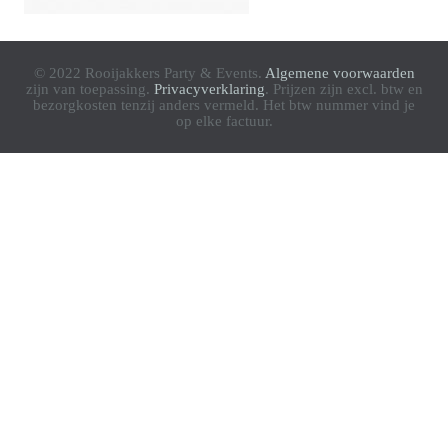
© 2022 Rooijakkers Party & Events.
Algemene voorwaarden
zijn van toepassing.
Privacyverklaring
. Prijzen zijn excl. btw en
bezorgkosten tenzij anders vermeld. Het btw nummer vind je
op elke factuur.