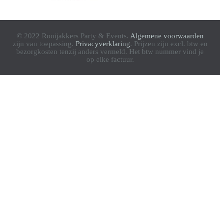
© 2022 Rooijakkers Party & Events.
Algemene voorwaarden
zijn van toepassing.
Privacyverklaring
. Prijzen zijn excl. btw en
bezorgkosten tenzij anders vermeld. Het btw nummer vind je
op elke factuur.