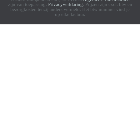
zijn van toepassing.
Privacyverklaring
. Prijzen zijn excl. btw en
bezorgkosten tenzij anders vermeld. Het btw nummer vind je
op elke factuur.