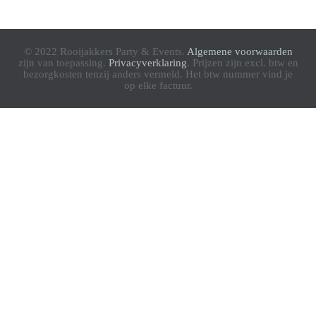
© 2022 Rooijakkers Party & Events.
Algemene voorwaarden
zijn van toepassing.
Privacyverklaring
. Prijzen zijn excl. btw en
bezorgkosten tenzij anders vermeld. Het btw nummer vind je
op elke factuur.