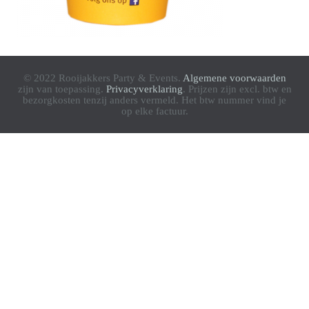
© 2022 Rooijakkers Party & Events.
Algemene voorwaarden
zijn van toepassing.
Privacyverklaring
. Prijzen zijn excl. btw en
bezorgkosten tenzij anders vermeld. Het btw nummer vind je
op elke factuur.