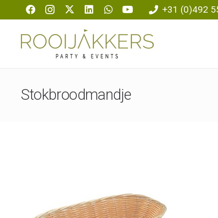
+31 (0)492 5
Stokbroodmandje