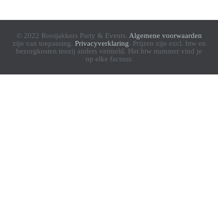
© 2022 Rooijakkers Party & Events.
Algemene voorwaarden
zijn van toepassing.
Privacyverklaring
. Prijzen zijn excl. btw en
bezorgkosten tenzij anders vermeld. Het btw nummer vind je
op elke factuur.