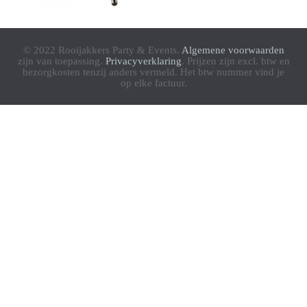
© 2022 Rooijakkers Party & Events.
Algemene voorwaarden
zijn van toepassing.
Privacyverklaring
. Prijzen zijn excl. btw en
bezorgkosten tenzij anders vermeld. Het btw nummer vind je
op elke factuur.