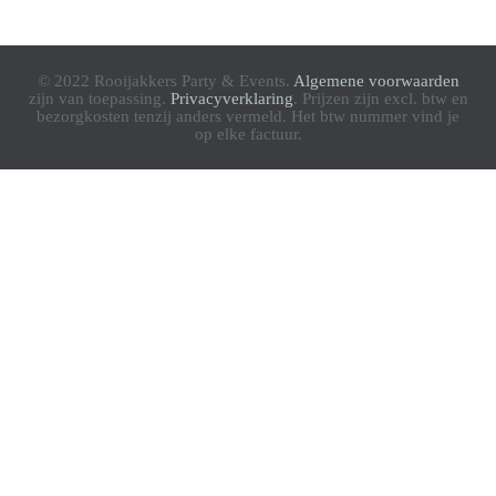
© 2022 Rooijakkers Party & Events.
Algemene voorwaarden
zijn van toepassing.
Privacyverklaring
. Prijzen zijn excl. btw en
bezorgkosten tenzij anders vermeld. Het btw nummer vind je
op elke factuur.