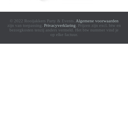
© 2022 Rooijakkers Party & Events.
Algemene voorwaarden
zijn van toepassing.
Privacyverklaring
. Prijzen zijn excl. btw en
bezorgkosten tenzij anders vermeld. Het btw nummer vind je
op elke factuur.