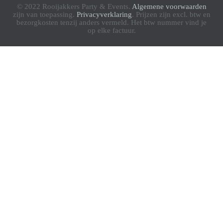
© 2022 Rooijakkers Party & Events.
Algemene voorwaarden
zijn van toepassing.
Privacyverklaring
. Prijzen zijn excl. btw en
bezorgkosten tenzij anders vermeld. Het btw nummer vind je
op elke factuur.