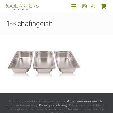
1-3 chafingdish
© 2022 Rooijakkers Party & Events.
Algemene voorwaarden
zijn van toepassing.
Privacyverklaring
. Prijzen zijn excl. btw en
bezorgkosten tenzij anders vermeld. Het btw nummer vind je