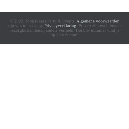
© 2022 Rooijakkers Party & Events.
Algemene voorwaarden
zijn van toepassing.
Privacyverklaring
. Prijzen zijn excl. btw en
bezorgkosten tenzij anders vermeld. Het btw nummer vind je
op elke factuur.