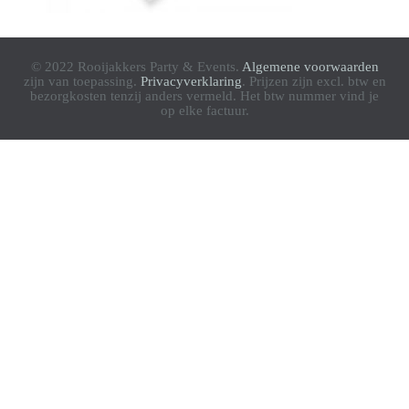
© 2022 Rooijakkers Party & Events.
Algemene voorwaarden
zijn van toepassing.
Privacyverklaring
. Prijzen zijn excl. btw en
bezorgkosten tenzij anders vermeld. Het btw nummer vind je
op elke factuur.