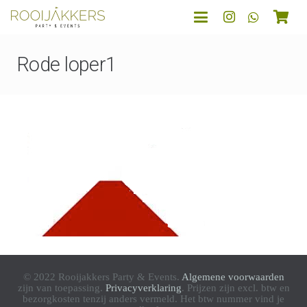
Rode loper1
© 2022 Rooijakkers Party & Events.
Algemene voorwaarden
zijn van toepassing.
Privacyverklaring
. Prijzen zijn excl. btw en
bezorgkosten tenzij anders vermeld. Het btw nummer vind je