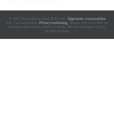
© 2022 Rooijakkers Party & Events.
Algemene voorwaarden
zijn van toepassing.
Privacyverklaring
. Prijzen zijn excl. btw en
bezorgkosten tenzij anders vermeld. Het btw nummer vind je
op elke factuur.