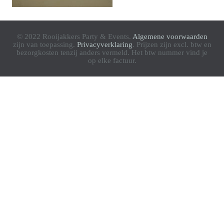
© 2022 Rooijakkers Party & Events.
Algemene voorwaarden
zijn van toepassing.
Privacyverklaring
. Prijzen zijn excl. btw en
bezorgkosten tenzij anders vermeld. Het btw nummer vind je
op elke factuur.