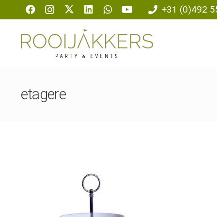
+31 (0)492 5
etagere