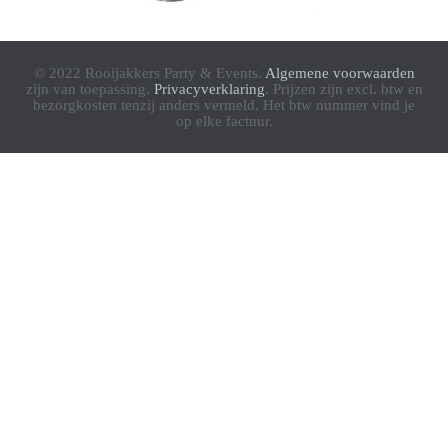
© 2022 Rooijakkers Party & Events.
Algemene voorwaarden
zijn van toepassing.
Privacyverklaring
. Prijzen zijn excl. btw en
bezorgkosten tenzij anders vermeld. Het btw nummer vind je
op elke factuur.