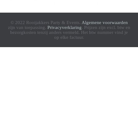
© 2022 Rooijakkers Party & Events.
Algemene voorwaarden
zijn van toepassing.
Privacyverklaring
. Prijzen zijn excl. btw en
bezorgkosten tenzij anders vermeld. Het btw nummer vind je
op elke factuur.