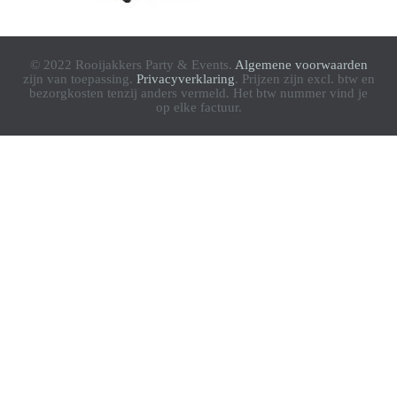
© 2022 Rooijakkers Party & Events.
Algemene voorwaarden
zijn van toepassing.
Privacyverklaring
. Prijzen zijn excl. btw en
bezorgkosten tenzij anders vermeld. Het btw nummer vind je
op elke factuur.