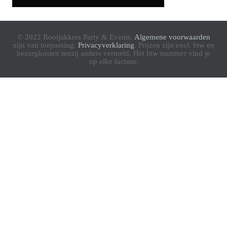
© 2022 Rooijakkers Party & Events.
Algemene voorwaarden
zijn van toepassing.
Privacyverklaring
. Prijzen zijn excl. btw en
bezorgkosten tenzij anders vermeld. Het btw nummer vind je
op elke factuur.