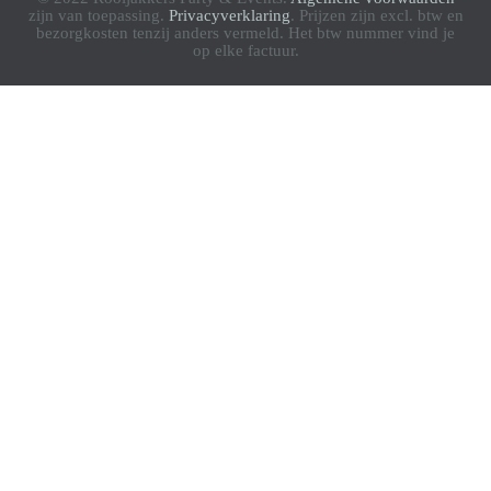
zijn van toepassing.
Privacyverklaring
. Prijzen zijn excl. btw en
bezorgkosten tenzij anders vermeld. Het btw nummer vind je
op elke factuur.