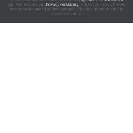
zijn van toepassing.
Privacyverklaring
. Prijzen zijn excl. btw en
bezorgkosten tenzij anders vermeld. Het btw nummer vind je
op elke factuur.