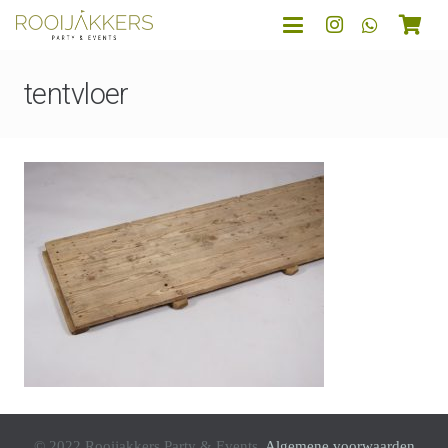
tentvloer
© 2022 Rooijakkers Party & Events.
Algemene voorwaarden