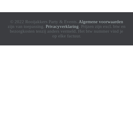
© 2022 Rooijakkers Party & Events.
Algemene voorwaarden
zijn van toepassing.
Privacyverklaring
. Prijzen zijn excl. btw en
bezorgkosten tenzij anders vermeld. Het btw nummer vind je
op elke factuur.