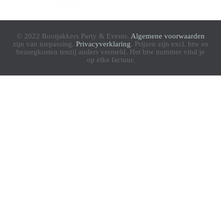
© 2022 Rooijakkers Party & Events.
Algemene voorwaarden
zijn van toepassing.
Privacyverklaring
. Prijzen zijn excl. btw en
bezorgkosten tenzij anders vermeld. Het btw nummer vind je
op elke factuur.