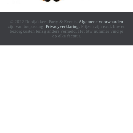
© 2022 Rooijakkers Party & Events.
Algemene voorwaarden
zijn van toepassing.
Privacyverklaring
. Prijzen zijn excl. btw en
bezorgkosten tenzij anders vermeld. Het btw nummer vind je
op elke factuur.