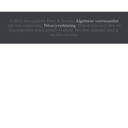
© 2022 Rooijakkers Party & Events.
Algemene voorwaarden
zijn van toepassing.
Privacyverklaring
. Prijzen zijn excl. btw en
bezorgkosten tenzij anders vermeld. Het btw nummer vind je
op elke factuur.