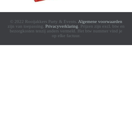
© 2022 Rooijakkers Party & Events.
Algemene voorwaarden
zijn van toepassing.
Privacyverklaring
. Prijzen zijn excl. btw en
bezorgkosten tenzij anders vermeld. Het btw nummer vind je
op elke factuur.