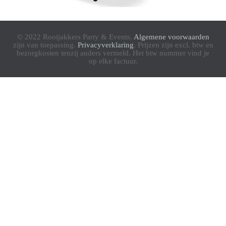
© 2022 Rooijakkers Party & Events.
Algemene voorwaarden
zijn van toepassing.
Privacyverklaring
. Prijzen zijn excl. btw en
bezorgkosten tenzij anders vermeld. Het btw nummer vind je
op elke factuur.