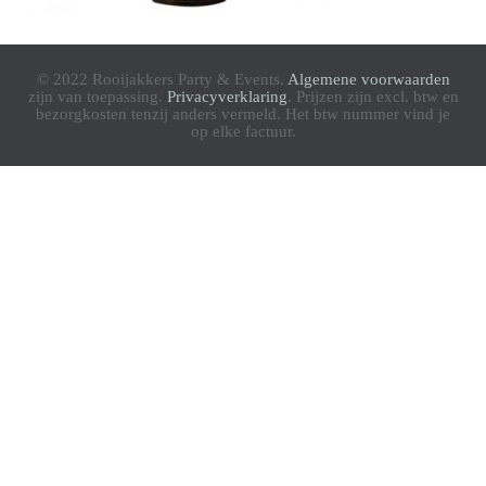
© 2022 Rooijakkers Party & Events.
Algemene voorwaarden
zijn van toepassing.
Privacyverklaring
. Prijzen zijn excl. btw en
bezorgkosten tenzij anders vermeld. Het btw nummer vind je
op elke factuur.