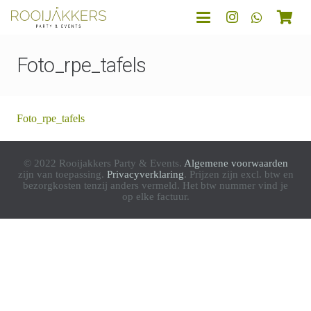
Foto_rpe_tafels
Foto_rpe_tafels
© 2022 Rooijakkers Party & Events.
Algemene voorwaarden
zijn van toepassing.
Privacyverklaring
. Prijzen zijn excl. btw en
bezorgkosten tenzij anders vermeld. Het btw nummer vind je
op elke factuur.