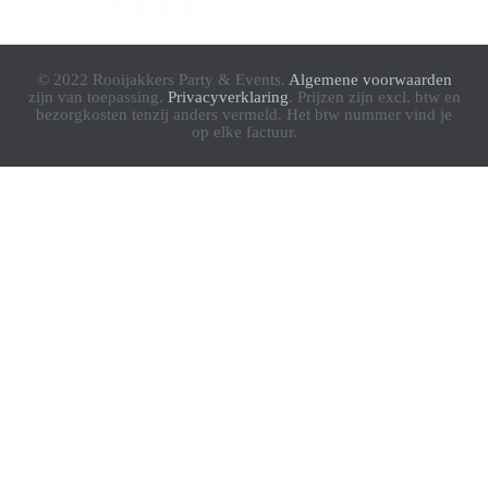
© 2022 Rooijakkers Party & Events.
Algemene voorwaarden
zijn van toepassing.
Privacyverklaring
. Prijzen zijn excl. btw en
bezorgkosten tenzij anders vermeld. Het btw nummer vind je
op elke factuur.