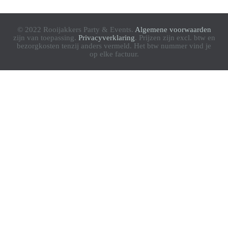
© 2022 Rooijakkers Party & Events.
Algemene voorwaarden
zijn van toepassing.
Privacyverklaring
. Prijzen zijn excl. btw en
bezorgkosten tenzij anders vermeld. Het btw nummer vind je
op elke factuur.