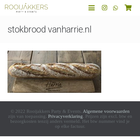
stokbrood vanharrie.nl
© 2022 Rooijakkers Party & Events.
Algemene voorwaarden
zijn van toepassing.
Privacyverklaring
. Prijzen zijn excl. btw en
bezorgkosten tenzij anders vermeld. Het btw nummer vind je
op elke factuur.