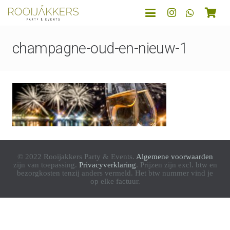
champagne-oud-en-nieuw-1
© 2022 Rooijakkers Party & Events.
Algemene voorwaarden
zijn van toepassing.
Privacyverklaring
. Prijzen zijn excl. btw en
bezorgkosten tenzij anders vermeld. Het btw nummer vind je
op elke factuur.