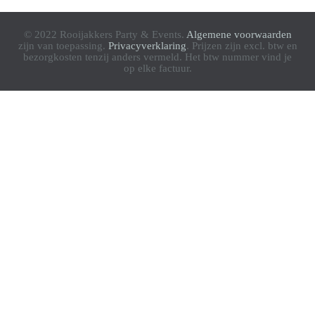
© 2022 Rooijakkers Party & Events.
Algemene voorwaarden
zijn van toepassing.
Privacyverklaring
. Prijzen zijn excl. btw en
bezorgkosten tenzij anders vermeld. Het btw nummer vind je
op elke factuur.