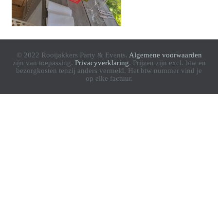
© 2022 Rooijakkers Party & Events.
Algemene voorwaarden
zijn van toepassing.
Privacyverklaring
. Prijzen zijn excl. btw en
bezorgkosten tenzij anders vermeld. Het btw nummer vind je
op elke factuur.