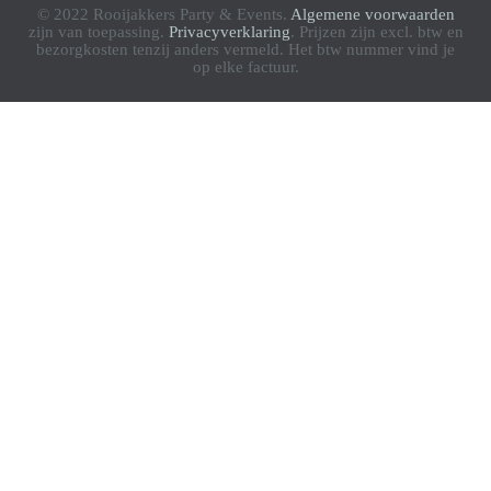
© 2022 Rooijakkers Party & Events.
Algemene voorwaarden
zijn van toepassing.
Privacyverklaring
. Prijzen zijn excl. btw en
bezorgkosten tenzij anders vermeld. Het btw nummer vind je
op elke factuur.