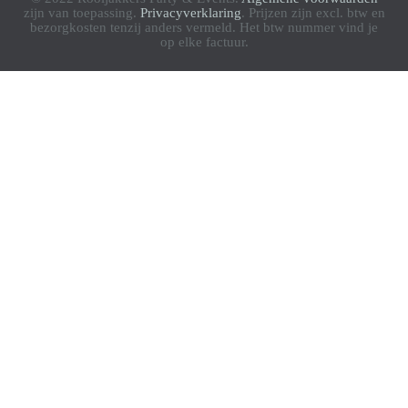
zijn van toepassing.
Privacyverklaring
. Prijzen zijn excl. btw en
bezorgkosten tenzij anders vermeld. Het btw nummer vind je
op elke factuur.