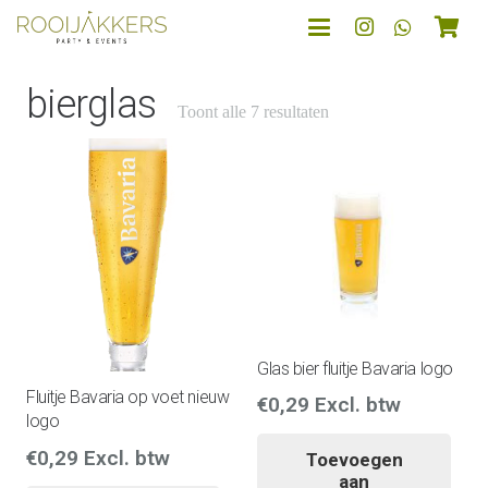
bierglas
Toont alle 7 resultaten
Glas bier fluitje Bavaria logo
Fluitje Bavaria op voet nieuw
€
0,29
Excl. btw
logo
€
0,29
Excl. btw
Toevoegen
aan