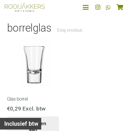
borrelglas
Enig resultaat
Glas borrel
€
0,29
Excl. btw
Inclusief btw
Toevoegen
aan