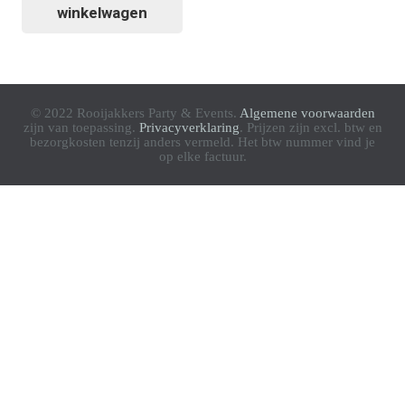
winkelwagen
© 2022 Rooijakkers Party & Events.
Algemene voorwaarden
zijn van toepassing.
Privacyverklaring
. Prijzen zijn excl. btw en
bezorgkosten tenzij anders vermeld. Het btw nummer vind je
op elke factuur.