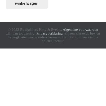
winkelwagen
© 2022 Rooijakkers Party & Events.
Algemene voorwaarden
zijn van toepassing.
Privacyverklaring
. Prijzen zijn excl. btw en
bezorgkosten tenzij anders vermeld. Het btw nummer vind je
op elke factuur.