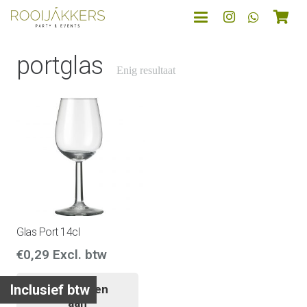
portglas
Enig resultaat
Glas Port 14cl
€
0,29
Excl. btw
Inclusief btw
Toevoegen
aan