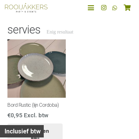
servies
Enig resultaat
Bord Rustic (lijn Cordoba)
€
0,95
Excl. btw
Inclusief btw
Toevoegen
aan