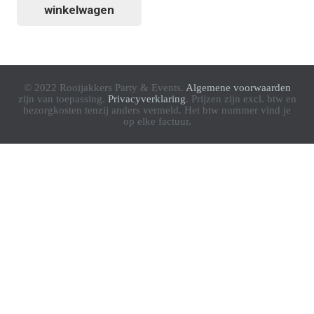
winkelwagen
© 2022 Rooijakkers Party & Events.
Algemene voorwaarden
zijn van toepassing.
Privacyverklaring
. Prijzen zijn excl. btw en
bezorgkosten tenzij anders vermeld. Het btw nummer vind je
op elke factuur.